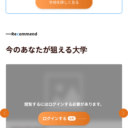
学校を詳しく見る
Re
c
ommend
今のあなたが狙える大学
閲覧するにはログインする必要があります。
前のスライド
次
ログインする
無料