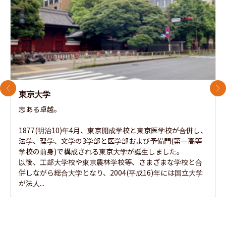
前のスライド
次
東京大学
志ある卓越。

1877(明治10)年4月、東京開成学校と東京医学校が合併し、
法学、理学、文学の3学部と医学部および予備門(第一高等
学校の前身)で構成される東京大学が誕生しました。

以後、工部大学校や東京農林学校等、さまざまな学校と合
併しながら総合大学となり、2004(平成16)年には国立大学
が法人...