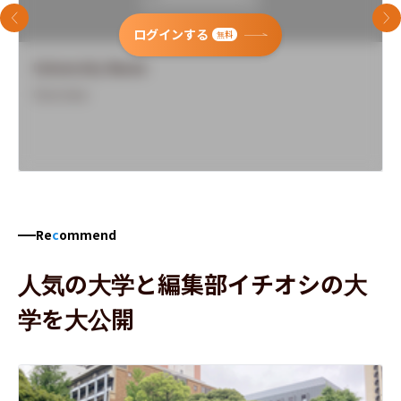
前のスライド
次
ログインする
無料
University Name
Overview
Re
c
ommend
人気の大学と編集部イチオシの大
学を大公開