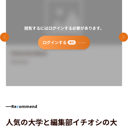
閲覧するにはログインする必要があります。
前のスライド
次
ログインする
無料
University Name
Overview
Re
c
ommend
人気の大学と編集部イチオシの大