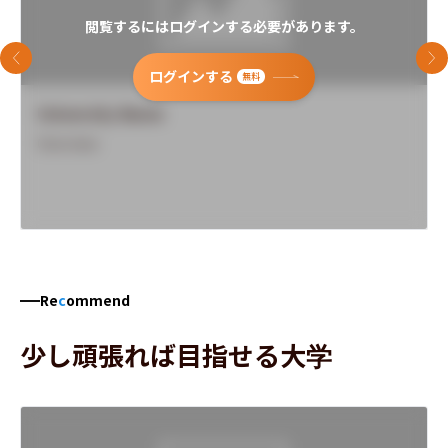
閲覧するにはログインする必要があります。
前のスライド
次
ログインする
無料
University Name
Overview
Re
c
ommend
少し頑張れば目指せる大学