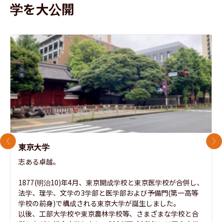
学を大公開
前のスライド
次
東京大学
志ある卓越。

1877(明治10)年4月、東京開成学校と東京医学校が合併し、
法学、理学、文学の3学部と医学部および予備門(第一高等
学校の前身)で構成される東京大学が誕生しました。

以後、工部大学校や東京農林学校等、さまざまな学校と合