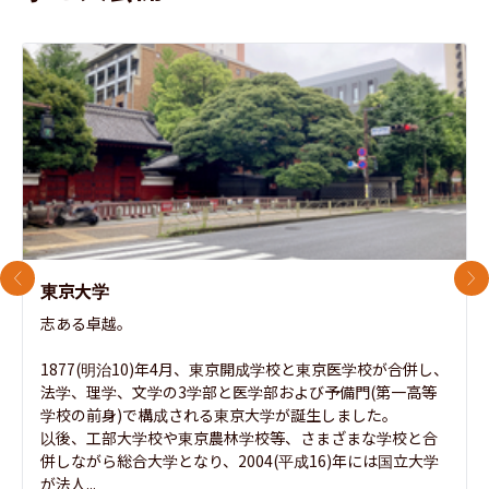
前のスライド
次
東京大学
志ある卓越。

1877(明治10)年4月、東京開成学校と東京医学校が合併し、
法学、理学、文学の3学部と医学部および予備門(第一高等
学校の前身)で構成される東京大学が誕生しました。

以後、工部大学校や東京農林学校等、さまざまな学校と合
併しながら総合大学となり、2004(平成16)年には国立大学
が法人...