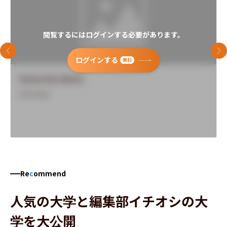
閲覧するにはログインする必要があります。
前のスライド
次
ログインする
無料
University Name
Overview
Re
c
ommend
人気の大学と編集部イチオシの大
学を大公開