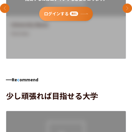
前のスライド
次
ログインする
無料
University Name
Overview
Re
c
ommend
少し頑張れば目指せる大学