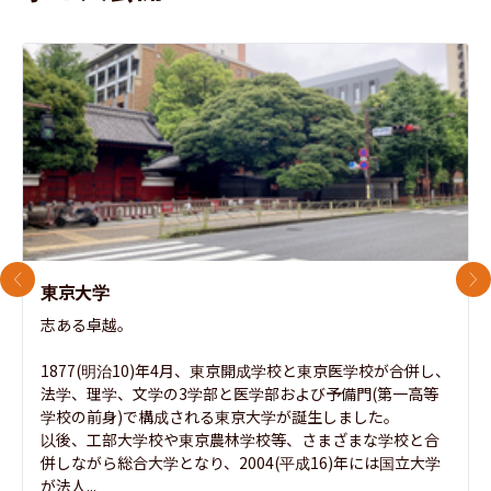
前のスライド
次
東京大学
志ある卓越。

1877(明治10)年4月、東京開成学校と東京医学校が合併し、
法学、理学、文学の3学部と医学部および予備門(第一高等
学校の前身)で構成される東京大学が誕生しました。

以後、工部大学校や東京農林学校等、さまざまな学校と合
併しながら総合大学となり、2004(平成16)年には国立大学
が法人...