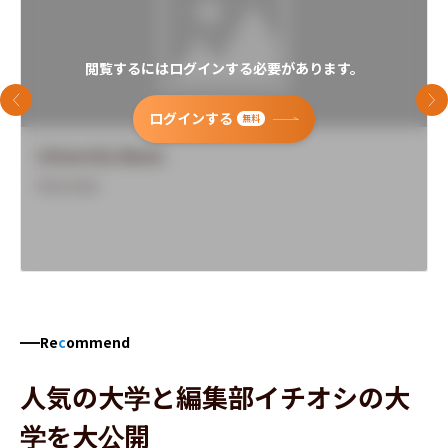
閲覧するにはログインする必要があります。
前のスライド
次
ログインする
無料
University Name
Overview
Re
c
ommend
人気の大学と編集部イチオシの大
学を大公開