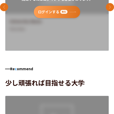
前のスライド
次
ログインする
無料
University Name
Overview
Re
c
ommend
少し頑張れば目指せる大学