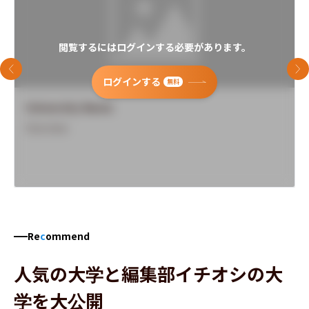
閲覧するにはログインする必要があります。
前のスライド
次
ログインする
無料
University Name
Overview
Re
c
ommend
人気の大学と編集部イチオシの大
学を大公開