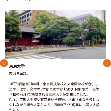
前のスライド
次
東京大学
志ある卓越。

1877(明治10)年4月、東京開成学校と東京医学校が合併し、
法学、理学、文学の3学部と医学部および予備門(第一高等
学校の前身)で構成される東京大学が誕生しました。

以後、工部大学校や東京農林学校等、さまざまな学校と合
併しながら総合大学となり、2004(平成16)年には国立大学
が法人...