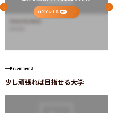
前のスライド
次
ログインする
無料
University Name
Overview
Re
c
ommend
少し頑張れば目指せる大学