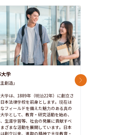
本大学
中央大学
次のスライド
主創造」

次世代を拓く「行動
「さらに開かれた大学
大学は、1889年（明治22年）に創立さ
た日本法律学校を前身とします。現在は
1885年に創立した
彩なフィールドを備えた魅力のある真の
ノ素ヲ養フ」という
合大学として、教育・研究活動を始め、
白門を象徴とする伝統
療、生涯学習等、社会の発展に貢献すべ
って築き、いつの時代
さまざまな活動を展開しています。日本
来を拓く人材を数多
学は創立以来、進取の精神で大学教育・
た。この建学の精神は、