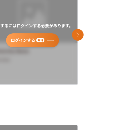
覧するにはログインする必要があります。
閲覧するにはログイン
次のスライド
ログインする
ログインす
無料
versity Name
University Name
rview
Overview