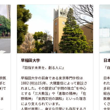
早稲田大学
日
『目指す未来を、創る人に』

「自
東京医
早稲田大学の前身である東京専門学校は
日本
部と
1882 (明治15)年、大隈重信によって創設さ
れ
)で
れました。その歴史は"学問の独立"を中心
多
とする「三大教旨」や「進取の精神」「在
総
さま
野精神」「東西文明の調和」といった理念
医
な
により支えられています。

く
..
人類が直面し、身近な日常にも存在するさ
大