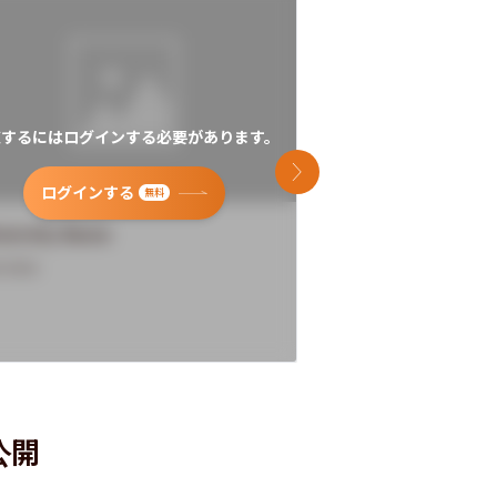
覧するにはログインする必要があります。
閲覧するにはログイン
次のスライド
ログインする
ログインす
無料
versity Name
University Name
rview
Overview
公開