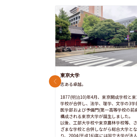
東京大学
前のスライド
志ある卓越。

1877(明治10)年4月、東京開成学校と
学校が合併し、法学、理学、文学の3学
医学部および予備門(第一高等学校の前身
構成される東京大学が誕生しました。

以後、工部大学校や東京農林学校等、
ざまな学校と合併しながら総合大学と
り、2004(平成16)年には国立大学が法人.