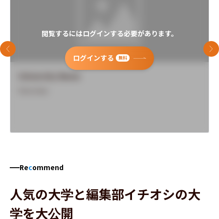
閲覧するにはログインする必要があります。
前のスライド
次
ログインする
無料
University Name
Overview
Re
c
ommend
人気の大学と編集部イチオシの大
学を大公開