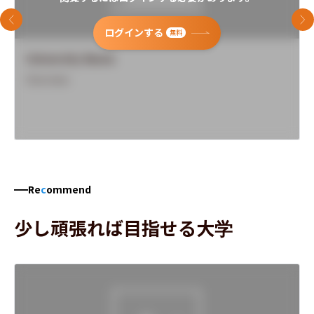
前のスライド
次
ログインする
無料
University Name
Overview
Re
c
ommend
少し頑張れば目指せる大学