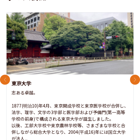
前のスライド
次
東京大学
志ある卓越。

1877(明治10)年4月、東京開成学校と東京医学校が合併し、
法学、理学、文学の3学部と医学部および予備門(第一高等
学校の前身)で構成される東京大学が誕生しました。

以後、工部大学校や東京農林学校等、さまざまな学校と合
併しながら総合大学となり、2004(平成16)年には国立大学
が法人...