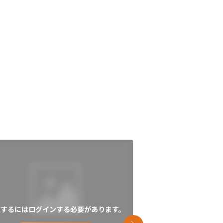
覧するにはログインする必要があります。
閲覧するにはログイン