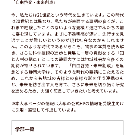
「自由啓発・未来創成」

今、私たちは21世紀という時代を生きています。この時代
は20世紀とは異なり、私たちが直面する事柄の多くが、こ
れまで経験したことのないような規模と速さで私たちの前
に姿を現しています。まさに不透明感が漂い、先行きを見
通すことが難しいというのが現代社会なのかもしれませ
ん。このような時代であるからこそ、物事の本質を読み解
き、さらに科学技術の進歩と発展に一層の貢献をする「知
と人材の拠点」としての静岡大学には地域社会から多くの
期待が寄せられています。　「自由啓発・未来創成」を理
念とする静岡大学は、そのような時代の要請にこたえるた
め、これからも地域の皆様との多様な形を伴う連携のも
と、未来を紡ぎ出す人を育て、さらに未来を切り拓く研究
を進めるため、力強く前進していきたいと考えています。

※本大学ページの情報は大学の公式HPの情報を受験生向け
に引用・整理して作成しています。
学部一覧