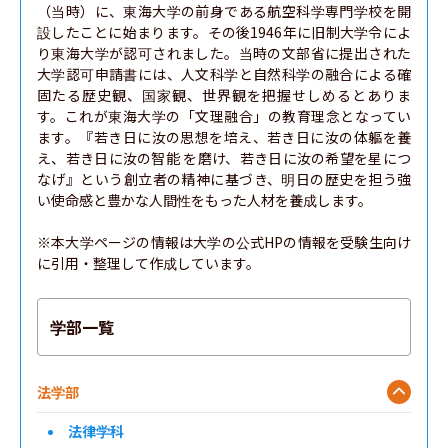
（当時）に、東海大学の前身である航空科学専門学校を開
設したことに始まります。その後1946年に旧制大学令によ
り東海大学が認可されました。当時の文部省に提出された
大学認可申請書には、人文科学と自然科学の融合による確
固たる歴史観、国家観、世界観を把握せしめるとありま
す。これが東海大学の「文理融合」の教育理念となってい
ます。『若き日に汝の思想を培え、若き日に汝の体軀を養
え、若き日に汝の智能 を磨け、若き日に汝の希望を星につ
なげ』という創立者の精神に基づき、明日の歴史を担う強
い使命感と豊かな人間性をもった人材を養成します。

※本大学ページの情報は大学の公式HPの情報を受験生向け
に引用・整理して作成しています。
学部一覧
法学部
法律学科