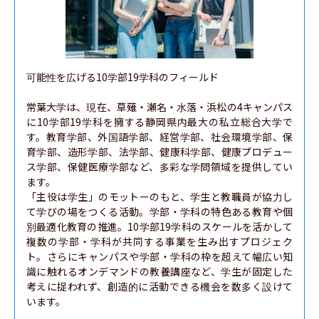
可能性を広げる10学部19学科のフィールド

常葉大学は、現在、草薙・瀬名・水落・浜松の4キャンパス
に10学部19学科を擁する静岡県内最大の私立総合大学で
す。教育学部、外国語学部、経営学部、社会環境学部、保
育学部、造形学部、法学部、健康科学部、健康プロデュー
ス学部、保健医療学部など、多彩な学問領域を提供してい
ます。

「主役は学生」のモットーのもと、学生と教職員が協力し
て学びの場をつくる活動。学部・学科の特色ある教育や個
別最適化教育の推進。10学部19学科のスケールを活かして
複数の学部・学科が共同する事業を生み出すプロジェク
ト。さらにキャンパスや学部・学科の枠を超えて幅広い知
識に触れるオンデマンドの教養講座など、学生が固定した
考えに捉われず、創造的に活動できる機会を数多く設けて
います。
