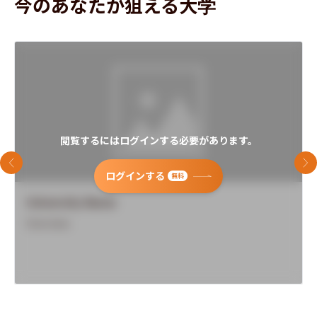
今のあなたが狙える大学
閲覧するにはログインする必要があります。
前のスライド
次
ログインする
無料
University Name
Overview