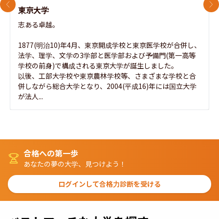
前のスライド
次
東京大学
志ある卓越。

1877(明治10)年4月、東京開成学校と東京医学校が合併し、
法学、理学、文学の3学部と医学部および予備門(第一高等
学校の前身)で構成される東京大学が誕生しました。

以後、工部大学校や東京農林学校等、さまざまな学校と合
併しながら総合大学となり、2004(平成16)年には国立大学
が法人...
合格への第一歩
あなたの夢の大学、見つけよう！
ログインして合格力診断を受ける