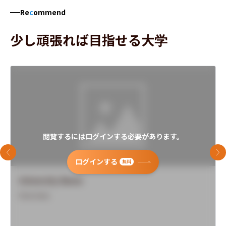
Re
c
ommend
少し頑張れば目指せる大学
閲覧するにはログインする必要があります。
前のスライド
次
ログインする
無料
University Name
Overview