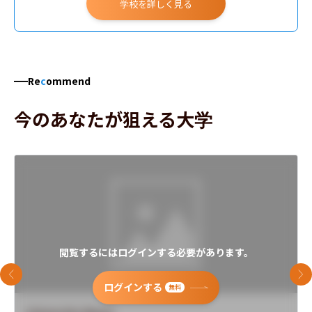
学校を詳しく見る
Re
c
ommend
今のあなたが狙える大学
閲覧するにはログインする必要があります。
前のスライド
次
ログインする
無料