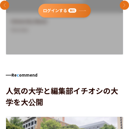
前のスライド
次
ログインする
無料
University Name
Overview
Re
c
ommend
人気の大学と編集部イチオシの大
学を大公開