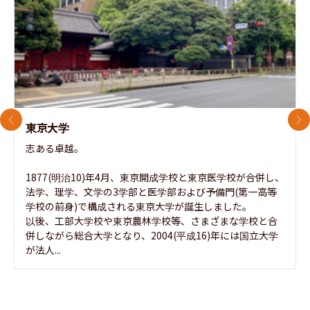
前のスライド
次
東京大学
志ある卓越。

1877(明治10)年4月、東京開成学校と東京医学校が合併し、
法学、理学、文学の3学部と医学部および予備門(第一高等
学校の前身)で構成される東京大学が誕生しました。

以後、工部大学校や東京農林学校等、さまざまな学校と合
併しながら総合大学となり、2004(平成16)年には国立大学
が法人...