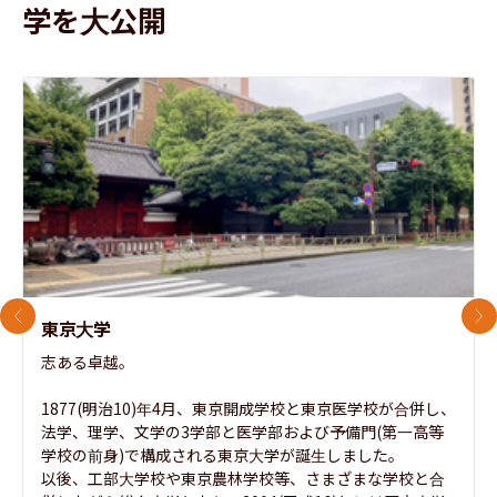
学を大公開
前のスライド
次
東京大学
志ある卓越。

1877(明治10)年4月、東京開成学校と東京医学校が合併し、
法学、理学、文学の3学部と医学部および予備門(第一高等
学校の前身)で構成される東京大学が誕生しました。

以後、工部大学校や東京農林学校等、さまざまな学校と合