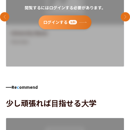
閲覧するにはログインする必要があります。
前のスライド
次
ログインする
無料
University Name
Overview
Re
c
ommend
少し頑張れば目指せる大学