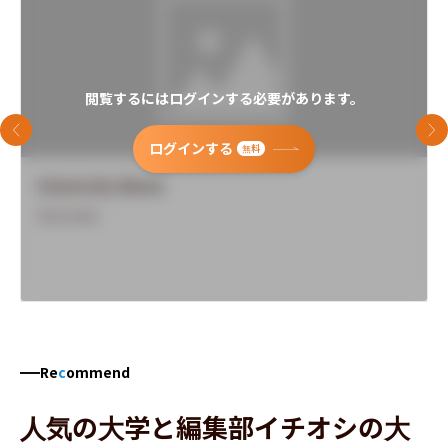
閲覧するにはログインする必要があります。
前のスライド
次
ログインする
無料
University Name
Overview
Re
c
ommend
人気の大学と編集部イチオシの大