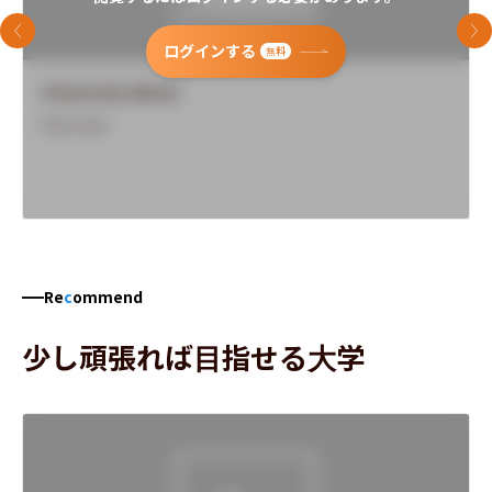
前のスライド
次
ログインする
無料
University Name
Overview
Re
c
ommend
少し頑張れば目指せる大学