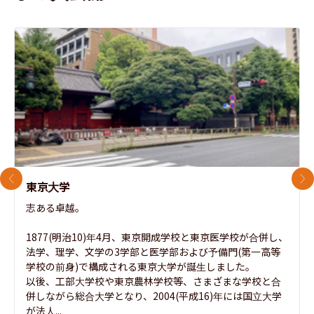
前のスライド
次
東京大学
志ある卓越。

1877(明治10)年4月、東京開成学校と東京医学校が合併し、
法学、理学、文学の3学部と医学部および予備門(第一高等
学校の前身)で構成される東京大学が誕生しました。

以後、工部大学校や東京農林学校等、さまざまな学校と合
併しながら総合大学となり、2004(平成16)年には国立大学
が法人...