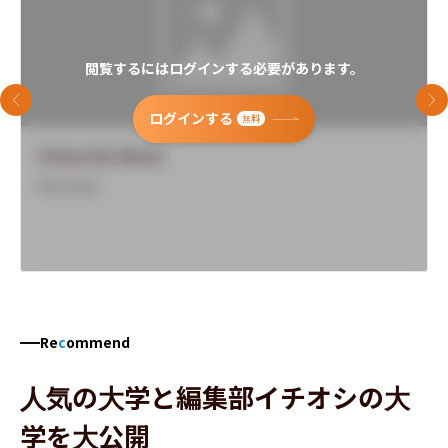
閲覧するにはログインする必要があります。
前のスライド
次
ログインする
無料
University Name
Overview
Re
c
ommend
人気の大学と編集部イチオシの大
学を大公開