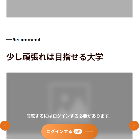
Re
c
ommend
少し頑張れば目指せる大学
閲覧するにはログインする必要があります。
前のスライド
次
ログインする
無料