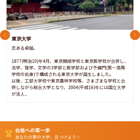
前のスライド
次
東京大学
志ある卓越。

1877(明治10)年4月、東京開成学校と東京医学校が合併し、
法学、理学、文学の3学部と医学部および予備門(第一高等
学校の前身)で構成される東京大学が誕生しました。

以後、工部大学校や東京農林学校等、さまざまな学校と合
併しながら総合大学となり、2004(平成16)年には国立大学
が法人...
合格への第一歩
あなたの夢の大学、見つけよう！