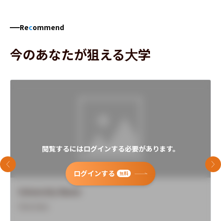
Re
c
ommend
今のあなたが狙える大学
閲覧するにはログインする必要があります。
前のスライド
次
ログインする
無料
University Name
Overview