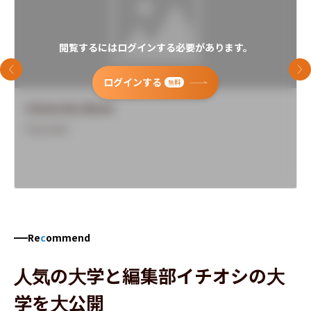
閲覧するにはログインする必要があります。
前のスライド
次
ログインする
無料
University Name
Overview
Re
c
ommend
人気の大学と編集部イチオシの大
学を大公開