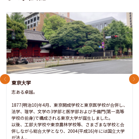
前のスライド
次
東京大学
志ある卓越。

1877(明治10)年4月、東京開成学校と東京医学校が合併し、
法学、理学、文学の3学部と医学部および予備門(第一高等
学校の前身)で構成される東京大学が誕生しました。

以後、工部大学校や東京農林学校等、さまざまな学校と合
併しながら総合大学となり、2004(平成16)年には国立大学
が法人...