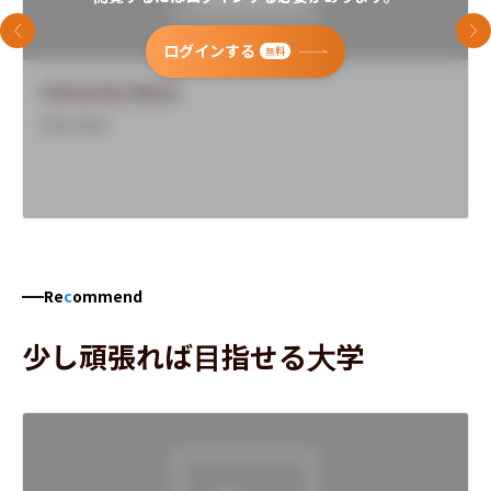
前のスライド
次
ログインする
無料
University Name
Overview
Re
c
ommend
少し頑張れば目指せる大学