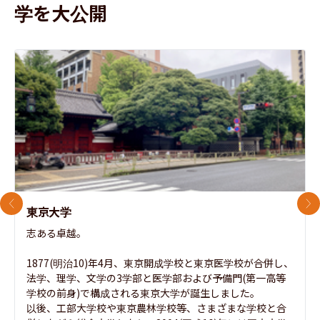
学を大公開
前のスライド
次
東京大学
志ある卓越。

1877(明治10)年4月、東京開成学校と東京医学校が合併し、
法学、理学、文学の3学部と医学部および予備門(第一高等
学校の前身)で構成される東京大学が誕生しました。

以後、工部大学校や東京農林学校等、さまざまな学校と合