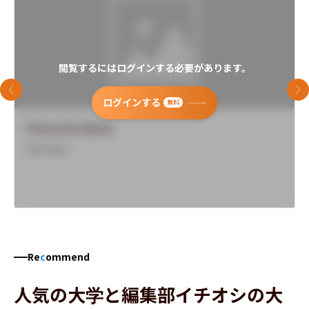
閲覧するにはログインする必要があります。
前のスライド
次
ログインする
無料
University Name
Overview
Re
c
ommend
人気の大学と編集部イチオシの大