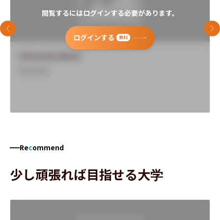
閲覧するにはログインする必要があります。
前のスライド
次
ログインする
無料
University Name
Overview
Re
c
ommend
少し頑張れば目指せる大学