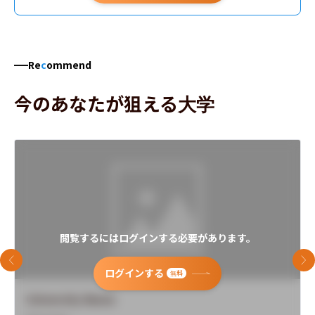
Re
c
ommend
今のあなたが狙える大学
閲覧するにはログインする必要があります。
前のスライド
次
ログインする
無料
University Name