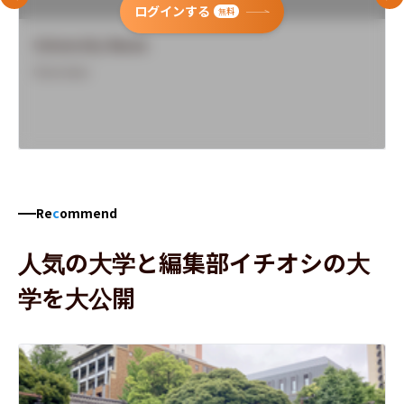
前のスライド
次
ログインする
無料
University Name
Overview
Re
c
ommend
人気の大学と編集部イチオシの大
学を大公開