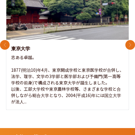
前のスライド
次
東京大学
志ある卓越。

1877(明治10)年4月、東京開成学校と東京医学校が合併し、
法学、理学、文学の3学部と医学部および予備門(第一高等
学校の前身)で構成される東京大学が誕生しました。

以後、工部大学校や東京農林学校等、さまざまな学校と合
併しながら総合大学となり、2004(平成16)年には国立大学
が法人...