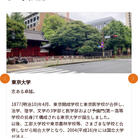
前のスライド
次
東京大学
志ある卓越。

1877(明治10)年4月、東京開成学校と東京医学校が合併し、
法学、理学、文学の3学部と医学部および予備門(第一高等
学校の前身)で構成される東京大学が誕生しました。

以後、工部大学校や東京農林学校等、さまざまな学校と合
併しながら総合大学となり、2004(平成16)年には国立大学
が法人...