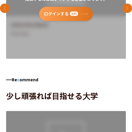
前のスライド
次
ログインする
無料
University Name
Overview
Re
c
ommend
少し頑張れば目指せる大学