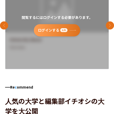
閲覧するにはログインする必要があります。
前のスライド
次
ログインする
無料
University Name
Overview
Re
c
ommend
人気の大学と編集部イチオシの大
学を大公開