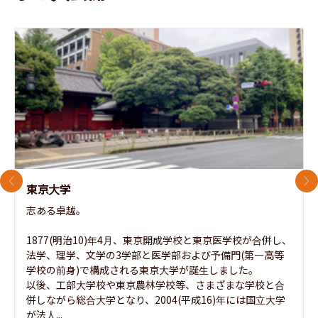
前のスライド
次
東京大学
志ある卓越。

1877(明治10)年4月、東京開成学校と東京医学校が合併し、
法学、理学、文学の3学部と医学部および予備門(第一高等
学校の前身)で構成される東京大学が誕生しました。

以後、工部大学校や東京農林学校等、さまざまな学校と合
併しながら総合大学となり、2004(平成16)年には国立大学
が法人...