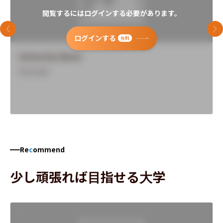
閲覧するにはログインする必要があります。
前のスライド
次
ログインする
無料
University Name
Overview
Re
c
ommend
少し頑張れば目指せる大学