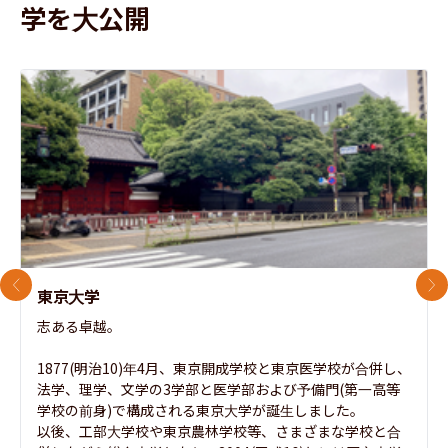
学を大公開
前のスライド
次
東京大学
志ある卓越。

1877(明治10)年4月、東京開成学校と東京医学校が合併し、
法学、理学、文学の3学部と医学部および予備門(第一高等
学校の前身)で構成される東京大学が誕生しました。

以後、工部大学校や東京農林学校等、さまざまな学校と合