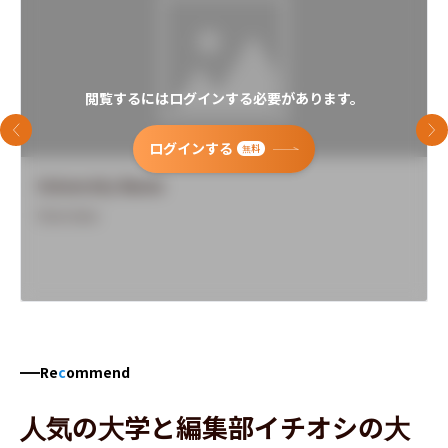
閲覧するにはログインする必要があります。
前のスライド
次
ログインする
無料
University Name
Overview
Re
c
ommend
人気の大学と編集部イチオシの大