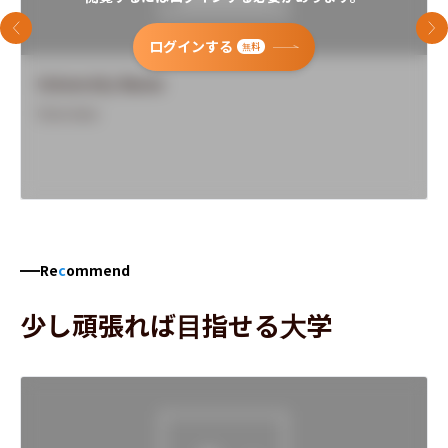
前のスライド
次
ログインする
無料
University Name
Overview
Re
c
ommend
少し頑張れば目指せる大学