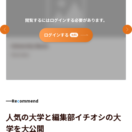
閲覧するにはログインする必要があります。
前のスライド
次
ログインする
無料
University Name
Overview
Re
c
ommend
人気の大学と編集部イチオシの大
学を大公開