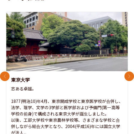
前のスライド
次
東京大学
志ある卓越。

1877(明治10)年4月、東京開成学校と東京医学校が合併し、
法学、理学、文学の3学部と医学部および予備門(第一高等
学校の前身)で構成される東京大学が誕生しました。

以後、工部大学校や東京農林学校等、さまざまな学校と合
併しながら総合大学となり、2004(平成16)年には国立大学
が法人...