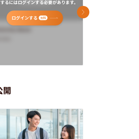
覧するにはログインする必要があります。
閲覧するにはログイン
次のスライド
ログインする
ログインす
無料
versity Name
University Name
rview
Overview
公開