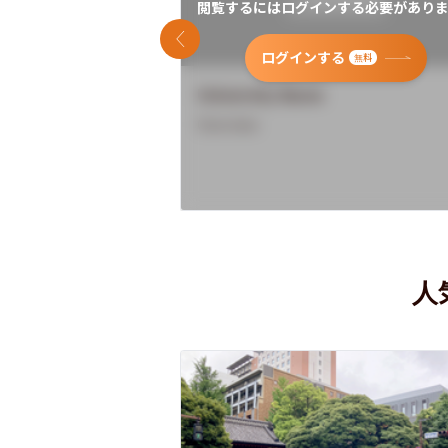
閲覧するにはログインする必要がありま
前のスライド
ログインする
無料
University Name
Overview
人