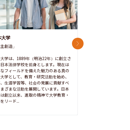
本大学
中央大学
次のスライド
主創造」

次世代を拓く「行動
「さらに開かれた大学
大学は、1889年（明治22年）に創立さ
た日本法律学校を前身とします。現在は
1885年に創立した
彩なフィールドを備えた魅力のある真の
ノ素ヲ養フ」という
合大学として、教育・研究活動を始め、
白門を象徴とする伝統
療、生涯学習等、社会の発展に貢献すべ
って築き、いつの時代
さまざまな活動を展開しています。日本
来を拓く人材を数多
学は創立以来、進取の精神で大学教育・
た。この建学の精神は、
をリード...