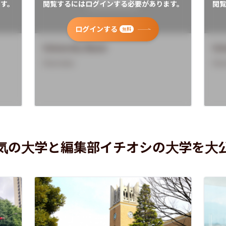
す。
閲覧するにはログインする必要があります。
閲
ログインする
無料
University Name
Uni
Overview
Ove
気の大学と編集部イチオシの大学を大