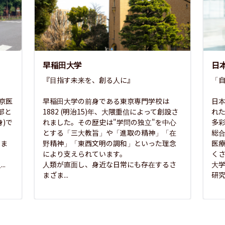
早稲田大学
日
『目指す未来を、創る人に』

「自
東京医
早稲田大学の前身である東京専門学校は
日本
部と
1882 (明治15)年、大隈重信によって創設さ
れ
)で
れました。その歴史は"学問の独立"を中心
多
とする「三大教旨」や「進取の精神」「在
総
さま
野精神」「東西文明の調和」といった理念
医
な
により支えられています。

く
..
人類が直面し、身近な日常にも存在するさ
大
まざま...
研究