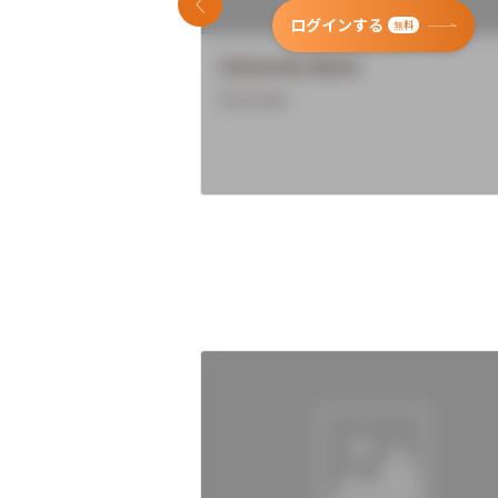
前のスライド
ログインする
無料
University Name
Overview