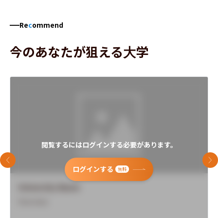
Re
c
ommend
今のあなたが狙える大学
閲覧するにはログインする必要があります。
前のスライド
次
ログインする
無料
University Name
Overview