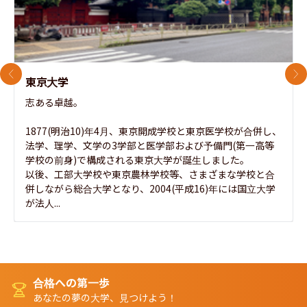
前のスライド
次
東京大学
志ある卓越。

1877(明治10)年4月、東京開成学校と東京医学校が合併し、
法学、理学、文学の3学部と医学部および予備門(第一高等
学校の前身)で構成される東京大学が誕生しました。

以後、工部大学校や東京農林学校等、さまざまな学校と合
併しながら総合大学となり、2004(平成16)年には国立大学
が法人...
合格への第一歩
あなたの夢の大学、見つけよう！