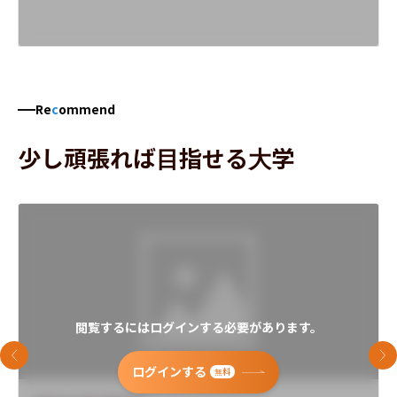
Re
c
ommend
少し頑張れば目指せる大学
閲覧するにはログインする必要があります。
前のスライド
次
ログインする
無料