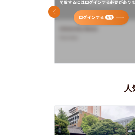
閲覧するにはログインする必要がありま
前のスライド
ログインする
無料
University Name
Overview
人