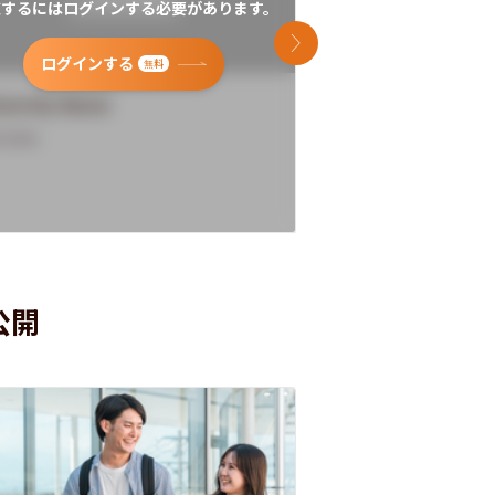
覧するにはログインする必要があります。
閲覧するにはログイン
次のスライド
ログインする
ログインす
無料
versity Name
University Name
rview
Overview
公開