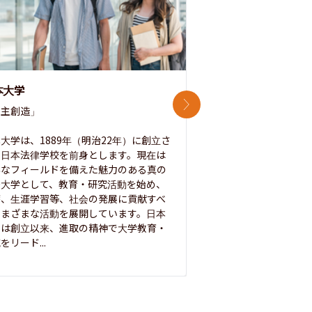
本大学
中央大学
次のスライド
主創造」

次世代を拓く「行動
「さらに開かれた大学
大学は、1889年（明治22年）に創立さ
た日本法律学校を前身とします。現在は
1885年に創立した
彩なフィールドを備えた魅力のある真の
ノ素ヲ養フ」という
合大学として、教育・研究活動を始め、
白門を象徴とする伝統
療、生涯学習等、社会の発展に貢献すべ
って築き、いつの時代
さまざまな活動を展開しています。日本
来を拓く人材を数多
学は創立以来、進取の精神で大学教育・
た。この建学の精神は、
をリード...