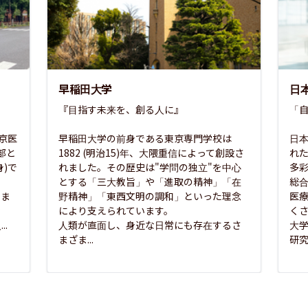
早稲田大学
日
『目指す未来を、創る人に』

「自
東京医
早稲田大学の前身である東京専門学校は
日本
部と
1882 (明治15)年、大隈重信によって創設さ
れ
)で
れました。その歴史は"学問の独立"を中心
多
とする「三大教旨」や「進取の精神」「在
総
さま
野精神」「東西文明の調和」といった理念
医
な
により支えられています。

く
..
人類が直面し、身近な日常にも存在するさ
大
まざま...
研究