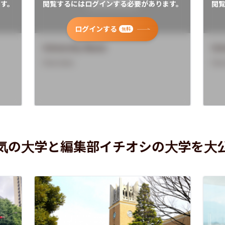
す。
閲覧するにはログインする必要があります。
閲
ログインする
無料
University Name
Uni
Overview
Ove
気の大学と編集部イチオシの大学を大