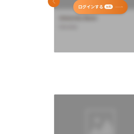
前のスライド
ログインする
無料
University Name
Overview