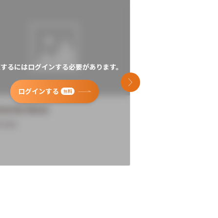
覧するにはログインする必要があります。
閲覧するにはログイン
次のスライド
ログインする
ログインす
無料
versity Name
University Name
rview
Overview