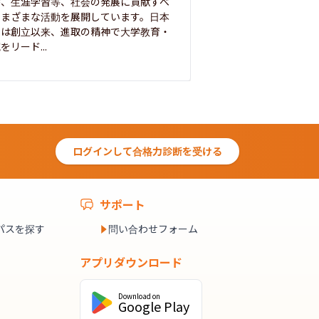
療、生涯学習等、社会の発展に貢献すべ
って築き、いつの時代
さまざまな活動を展開しています。日本
来を拓く人材を数多
学は創立以来、進取の精神で大学教育・
た。この建学の精神は、
をリード...
ログインして合格力診断を受ける
サポート
パスを探す
問い合わせフォーム
アプリダウンロード
Download on
Google Play