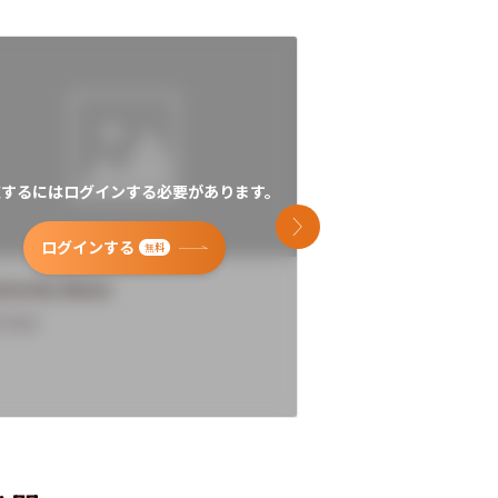
覧するにはログインする必要があります。
閲覧するにはログイン
次のスライド
ログインする
ログインす
無料
versity Name
University Name
rview
Overview