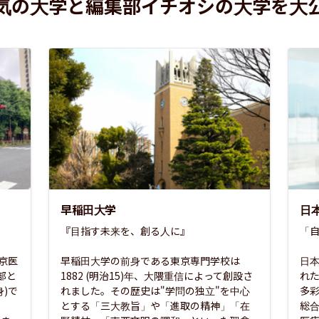
気の大学と編集部イチオシの大学を大
早稲田大学
日
『目指す未来を、創る人に』

「自
東京医
早稲田大学の前身である東京専門学校は
日本
部と
1882 (明治15)年、大隈重信によって創設さ
れ
)で
れました。その歴史は"学問の独立"を中心
多
とする「三大教旨」や「進取の精神」「在
総