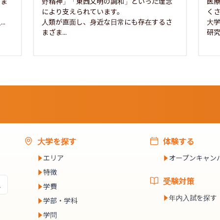
さま
野精神」「東西文明の調和」といった理念
医
な
により支えられています。

く
..
人類が直面し、身近な日常にも存在するさ
大
まざま...
研究
大学を探す
体験する
エリア
オープンキャン
特徴
受験対策
学費
年内入試を探す
学部・学科
学問