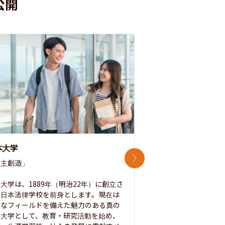
公開
本大学
中央大学
次のスライド
主創造」

次世代を拓く「行動
「さらに開かれた大学
大学は、1889年（明治22年）に創立さ
た日本法律学校を前身とします。現在は
1885年に創立した
彩なフィールドを備えた魅力のある真の
ノ素ヲ養フ」という
合大学として、教育・研究活動を始め、
白門を象徴とする伝統