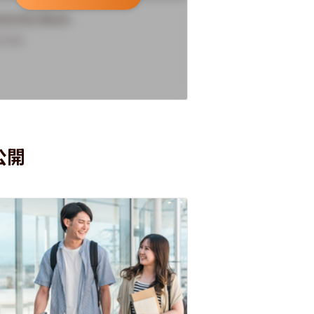
versity Name
University Name
rview
Overview
公開