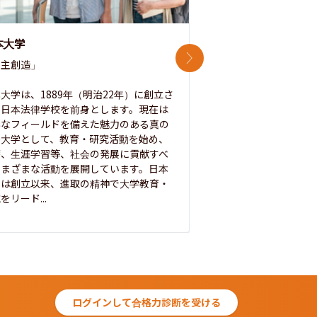
本大学
中央大学
次のスライド
主創造」

次世代を拓く「行動
「さらに開かれた大学
大学は、1889年（明治22年）に創立さ
た日本法律学校を前身とします。現在は
1885年に創立した
彩なフィールドを備えた魅力のある真の
ノ素ヲ養フ」という
合大学として、教育・研究活動を始め、
白門を象徴とする伝統
療、生涯学習等、社会の発展に貢献すべ
って築き、いつの時代
さまざまな活動を展開しています。日本
来を拓く人材を数多
学は創立以来、進取の精神で大学教育・
た。この建学の精神は、
をリード...
ログインして合格力診断を受ける