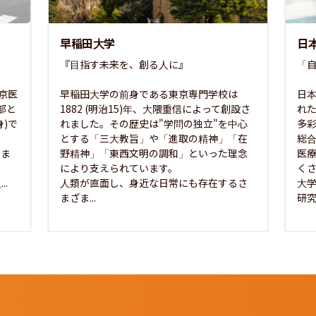
早稲田大学
日
『目指す未来を、創る人に』

「自
東京医
早稲田大学の前身である東京専門学校は
日本
部と
1882 (明治15)年、大隈重信によって創設さ
れ
)で
れました。その歴史は"学問の独立"を中心
多
とする「三大教旨」や「進取の精神」「在
総
さま
野精神」「東西文明の調和」といった理念
医
な
により支えられています。

く
..
人類が直面し、身近な日常にも存在するさ
大
まざま...
研究