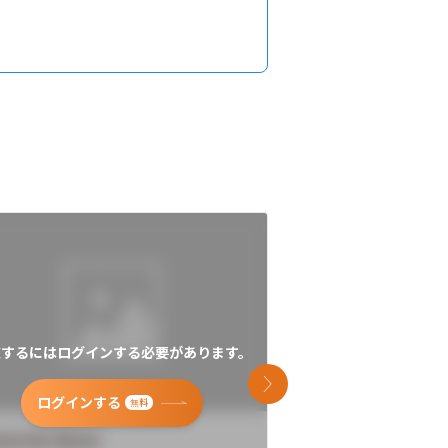
覧するにはログインする必要があります。
閲覧するにはログイン
次のスライド
ログインする
ログインす
無料
versity Name
University Name