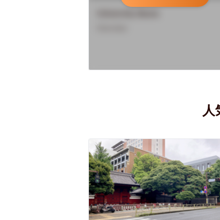
University Name
Overview
人