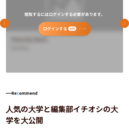
閲覧するにはログインする必要があります。
前のスライド
次
ログインする
無料
University Name
Overview
Re
c
ommend
人気の大学と編集部イチオシの大
学を大公開