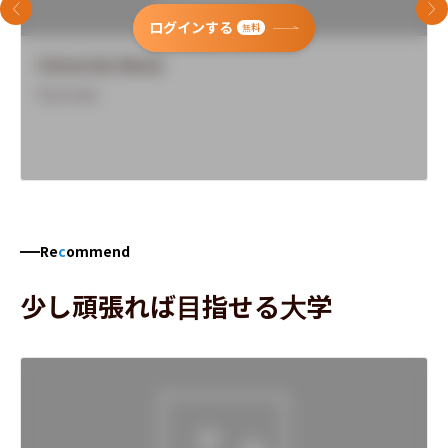
前のスライド
次
ログインする
無料
University Name
Overview
Re
c
ommend
少し頑張れば目指せる大学