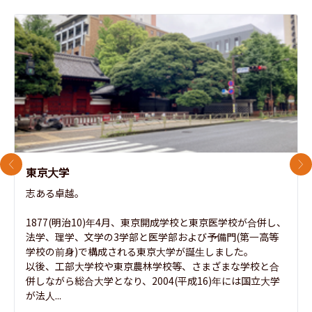
前のスライド
次
東京大学
志ある卓越。

1877(明治10)年4月、東京開成学校と東京医学校が合併し、
法学、理学、文学の3学部と医学部および予備門(第一高等
学校の前身)で構成される東京大学が誕生しました。

以後、工部大学校や東京農林学校等、さまざまな学校と合
併しながら総合大学となり、2004(平成16)年には国立大学
が法人...