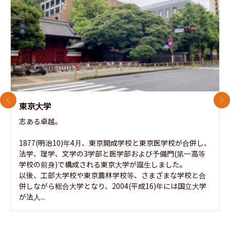
前のスライド
次
東京大学
志ある卓越。

1877(明治10)年4月、東京開成学校と東京医学校が合併し、
法学、理学、文学の3学部と医学部および予備門(第一高等
学校の前身)で構成される東京大学が誕生しました。

以後、工部大学校や東京農林学校等、さまざまな学校と合
併しながら総合大学となり、2004(平成16)年には国立大学
が法人...