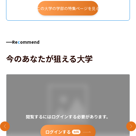
この大学の学部の特集ページを見る
Re
c
ommend
今のあなたが狙える大学
閲覧するにはログインする必要があります。
前のスライド
次
ログインする
無料