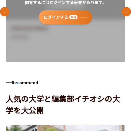
閲覧するにはログインする必要があります。
前のスライド
次
ログインする
無料
University Name
Overview
Re
c
ommend
人気の大学と編集部イチオシの大
学を大公開