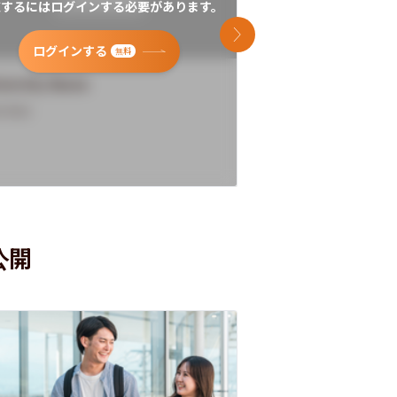
覧するにはログインする必要があります。
閲覧するにはログイン
次のスライド
ログインする
ログインす
無料
versity Name
University Name
rview
Overview
公開