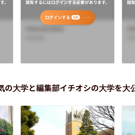
す。
閲覧するにはログインする必要があります。
閲
ログインする
無料
University Name
Uni
Overview
Ove
気の大学と編集部イチオシの大学を大