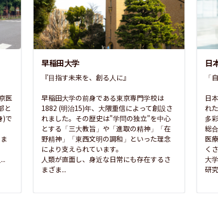
早稲田大学
日
『目指す未来を、創る人に』

「自
東京医
早稲田大学の前身である東京専門学校は
日本
部と
1882 (明治15)年、大隈重信によって創設さ
れ
)で
れました。その歴史は"学問の独立"を中心
多
とする「三大教旨」や「進取の精神」「在
総
さま
野精神」「東西文明の調和」といった理念
医
な
により支えられています。

く
..
人類が直面し、身近な日常にも存在するさ
大
まざま...
研究