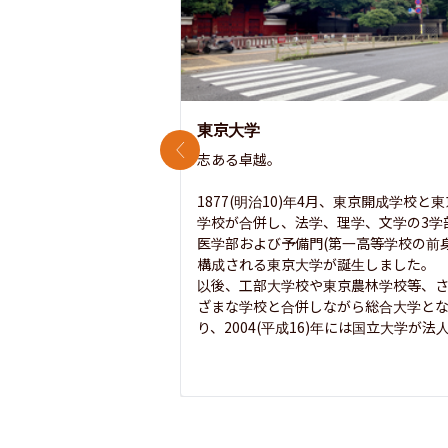
東京大学
前のスライド
志ある卓越。

1877(明治10)年4月、東京開成学校と
学校が合併し、法学、理学、文学の3学
医学部および予備門(第一高等学校の前身
構成される東京大学が誕生しました。

以後、工部大学校や東京農林学校等、
ざまな学校と合併しながら総合大学と
り、2004(平成16)年には国立大学が法人.