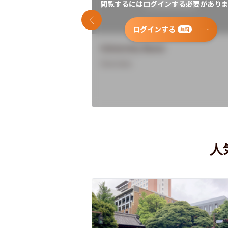
閲覧するにはログインする必要がありま
前のスライド
ログインする
無料
University Name
Overview
人