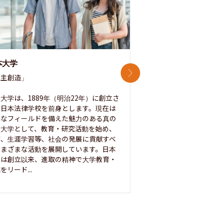
本大学
中央大学
次のスライド
主創造」

次世代を拓く「行動
「さらに開かれた大学
大学は、1889年（明治22年）に創立さ
た日本法律学校を前身とします。現在は
1885年に創立した
彩なフィールドを備えた魅力のある真の
ノ素ヲ養フ」という
合大学として、教育・研究活動を始め、
白門を象徴とする伝統
療、生涯学習等、社会の発展に貢献すべ
って築き、いつの時代
さまざまな活動を展開しています。日本
来を拓く人材を数多
学は創立以来、進取の精神で大学教育・
た。この建学の精神は、
をリード...