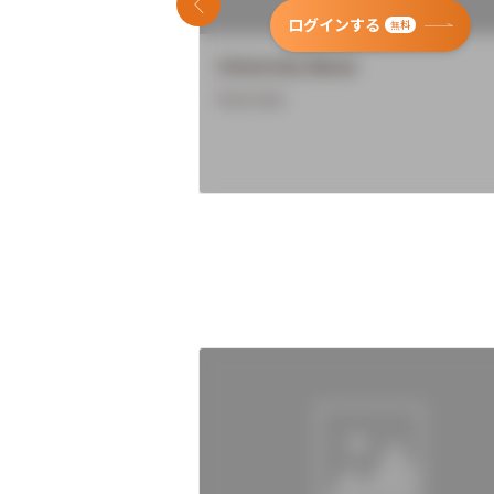
前のスライド
ログインする
無料
University Name
Overview