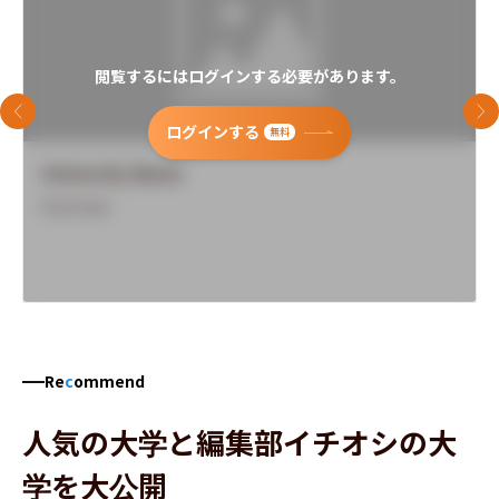
閲覧するにはログインする必要があります。
前のスライド
次
ログインする
無料
University Name
Overview
Re
c
ommend
人気の大学と編集部イチオシの大
学を大公開