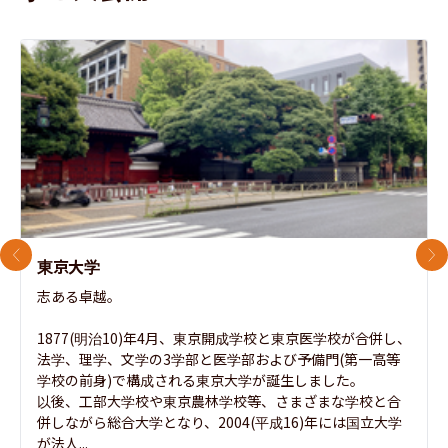
前のスライド
次
東京大学
志ある卓越。

1877(明治10)年4月、東京開成学校と東京医学校が合併し、
法学、理学、文学の3学部と医学部および予備門(第一高等
学校の前身)で構成される東京大学が誕生しました。

以後、工部大学校や東京農林学校等、さまざまな学校と合
併しながら総合大学となり、2004(平成16)年には国立大学
が法人...