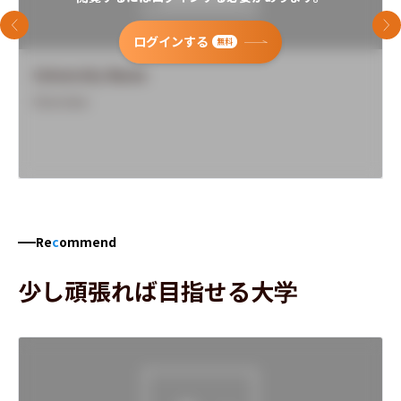
前のスライド
次
ログインする
無料
University Name
Overview
Re
c
ommend
少し頑張れば目指せる大学