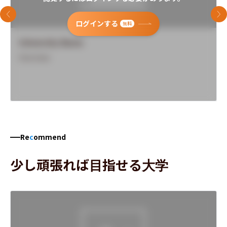
前のスライド
次
ログインする
無料
University Name
Overview
Re
c
ommend
少し頑張れば目指せる大学