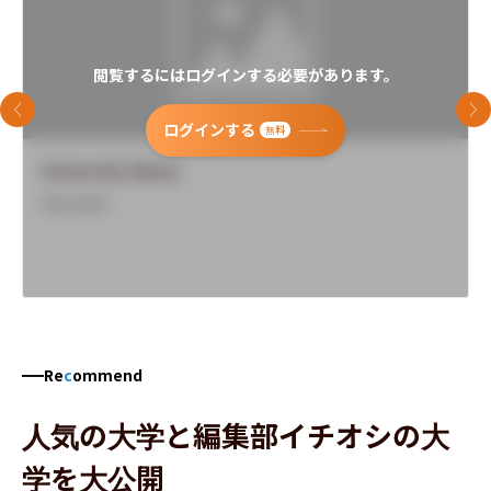
閲覧するにはログインする必要があります。
前のスライド
次
ログインする
無料
University Name
Overview
Re
c
ommend
人気の大学と編集部イチオシの大
学を大公開