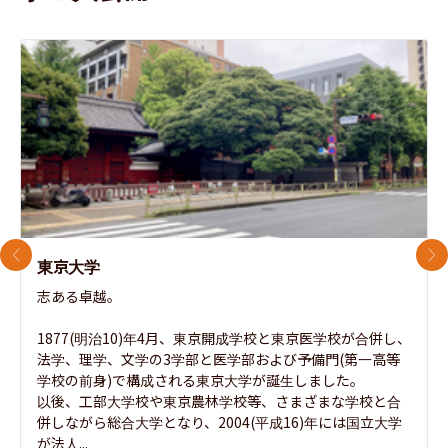
前のスライド
次
東京大学
志ある卓越。

1877(明治10)年4月、東京開成学校と東京医学校が合併し、
法学、理学、文学の3学部と医学部および予備門(第一高等
学校の前身)で構成される東京大学が誕生しました。

以後、工部大学校や東京農林学校等、さまざまな学校と合
併しながら総合大学となり、2004(平成16)年には国立大学
が法人...