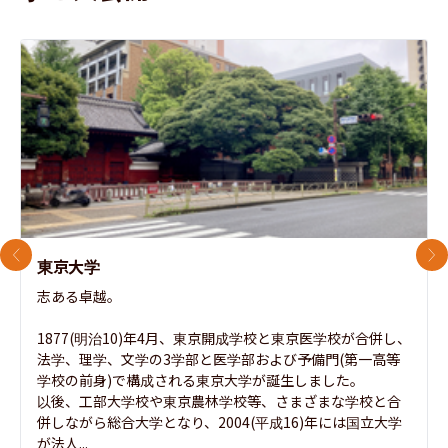
前のスライド
次
東京大学
志ある卓越。

1877(明治10)年4月、東京開成学校と東京医学校が合併し、
法学、理学、文学の3学部と医学部および予備門(第一高等
学校の前身)で構成される東京大学が誕生しました。

以後、工部大学校や東京農林学校等、さまざまな学校と合
併しながら総合大学となり、2004(平成16)年には国立大学
が法人...