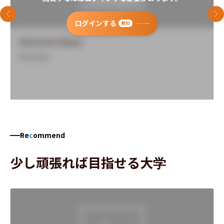
前のスライド
次
ログインする
無料
University Name
Overview
Re
c
ommend
少し頑張れば目指せる大学