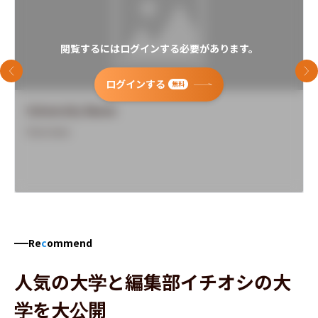
閲覧するにはログインする必要があります。
前のスライド
次
ログインする
無料
University Name
Overview
Re
c
ommend
人気の大学と編集部イチオシの大
学を大公開