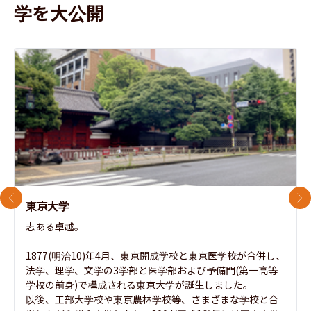
学を大公開
前のスライド
次
東京大学
志ある卓越。

1877(明治10)年4月、東京開成学校と東京医学校が合併し、
法学、理学、文学の3学部と医学部および予備門(第一高等
学校の前身)で構成される東京大学が誕生しました。

以後、工部大学校や東京農林学校等、さまざまな学校と合