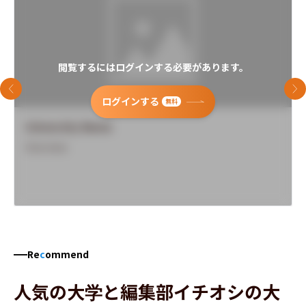
閲覧するにはログインする必要があります。
前のスライド
次
ログインする
無料
University Name
Overview
Re
c
ommend
人気の大学と編集部イチオシの大