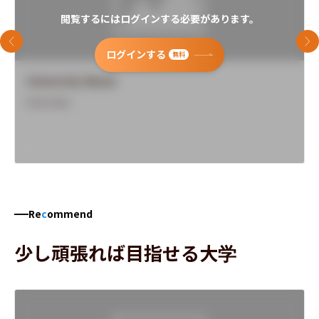
閲覧するにはログインする必要があります。
前のスライド
次
ログインする
無料
University Name
Overview
Re
c
ommend
少し頑張れば目指せる大学