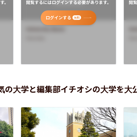
す。
閲覧するにはログインする必要があります。
閲
ログインする
無料
University Name
Uni
Overview
Ove
気の大学と編集部イチオシの大学を大