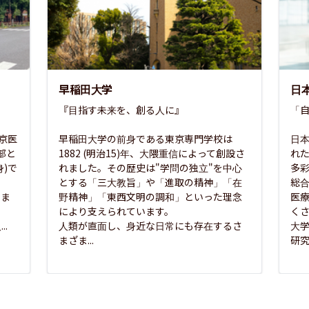
早稲田大学
日
『目指す未来を、創る人に』

「自
東京医
早稲田大学の前身である東京専門学校は
日本
部と
1882 (明治15)年、大隈重信によって創設さ
れ
)で
れました。その歴史は"学問の独立"を中心
多
とする「三大教旨」や「進取の精神」「在
総
さま
野精神」「東西文明の調和」といった理念
医
な
により支えられています。

く
..
人類が直面し、身近な日常にも存在するさ
大
まざま...
研究