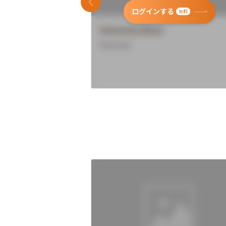
前のスライド
ログインする
無料
University Name
Overview