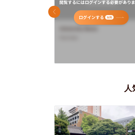
閲覧するにはログインする必要がありま
前のスライド
ログインする
無料
University Name
Overview
人