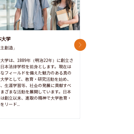
本大学
中央大学
次のスライド
主創造」

次世代を拓く「行動
「さらに開かれた大学
大学は、1889年（明治22年）に創立さ
た日本法律学校を前身とします。現在は
1885年に創立した
彩なフィールドを備えた魅力のある真の
ノ素ヲ養フ」という
合大学として、教育・研究活動を始め、
白門を象徴とする伝統
療、生涯学習等、社会の発展に貢献すべ
って築き、いつの時代
さまざまな活動を展開しています。日本
来を拓く人材を数多
学は創立以来、進取の精神で大学教育・
た。この建学の精神は、
をリード...