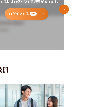
覧するにはログインする必要があります。
閲覧するにはログイン
次のスライド
ログインする
ログインす
無料
versity Name
University Name
rview
Overview
公開