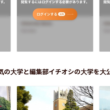
す。
閲覧するにはログインする必要があります。
閲
ログインする
無料
University Name
Uni
Overview
Ove
気の大学と編集部イチオシの大学を大