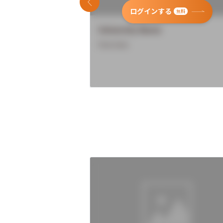
前のスライド
ログインする
無料
University Name
Overview