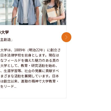
本大学
中央大学
次のスライド
主創造」

次世代を拓く「行動
「さらに開かれた大学
大学は、1889年（明治22年）に創立さ
た日本法律学校を前身とします。現在は
1885年に創立した
彩なフィールドを備えた魅力のある真の
ノ素ヲ養フ」という
合大学として、教育・研究活動を始め、
白門を象徴とする伝統
療、生涯学習等、社会の発展に貢献すべ
って築き、いつの時代
さまざまな活動を展開しています。日本
来を拓く人材を数多
学は創立以来、進取の精神で大学教育・
た。この建学の精神は、
をリード...