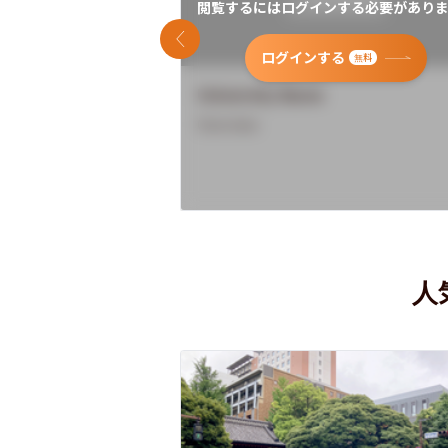
閲覧するにはログインする必要がありま
前のスライド
ログインする
無料
University Name
Overview
人