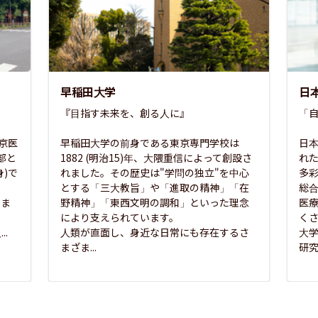
早稲田大学
日
『目指す未来を、創る人に』

「自
東京医
早稲田大学の前身である東京専門学校は
日本
部と
1882 (明治15)年、大隈重信によって創設さ
れ
)で
れました。その歴史は"学問の独立"を中心
多
とする「三大教旨」や「進取の精神」「在
総
さま
野精神」「東西文明の調和」といった理念
医
な
により支えられています。

く
..
人類が直面し、身近な日常にも存在するさ
大
まざま...
研究