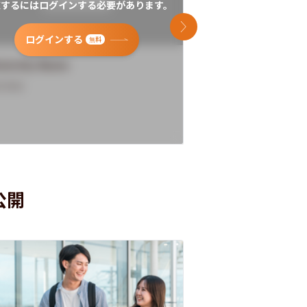
覧するにはログインする必要があります。
閲覧するにはログイン
次のスライド
ログインする
ログインす
無料
versity Name
University Name
rview
Overview
公開