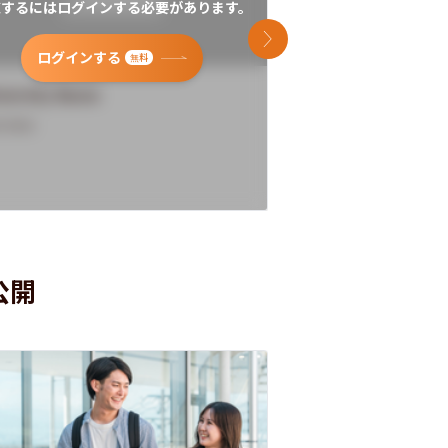
覧するにはログインする必要があります。
閲覧するにはログイン
次のスライド
ログインする
ログインす
無料
versity Name
University Name
rview
Overview
公開