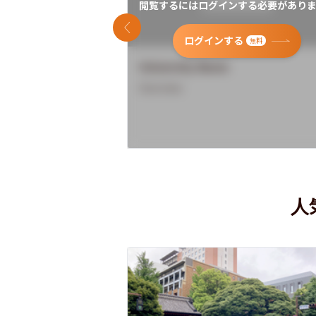
閲覧するにはログインする必要がありま
前のスライド
ログインする
無料
University Name
Overview
人