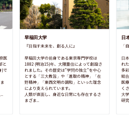
早稲田大学
日
『目指す未来を、創る人に』

「自
東京医
早稲田大学の前身である東京専門学校は
日本
部と
1882 (明治15)年、大隈重信によって創設さ
れ
)で
れました。その歴史は"学問の独立"を中心
多
とする「三大教旨」や「進取の精神」「在
総
さま
野精神」「東西文明の調和」といった理念
医
な
により支えられています。

く
..
人類が直面し、身近な日常にも存在するさ
大
まざま...
研究