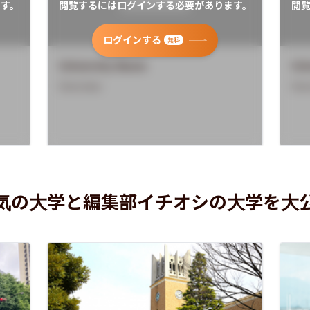
す。
閲覧するにはログインする必要があります。
閲
ログインする
無料
University Name
Uni
Overview
Ove
気の大学と編集部イチオシの大学を大