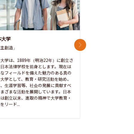
本大学
中央大学
次のスライド
主創造」

次世代を拓く「行動
「さらに開かれた大学
大学は、1889年（明治22年）に創立さ
た日本法律学校を前身とします。現在は
1885年に創立した
彩なフィールドを備えた魅力のある真の
ノ素ヲ養フ」という
合大学として、教育・研究活動を始め、
白門を象徴とする伝統
療、生涯学習等、社会の発展に貢献すべ
って築き、いつの時代
さまざまな活動を展開しています。日本
来を拓く人材を数多
学は創立以来、進取の精神で大学教育・
た。この建学の精神は、
をリード...