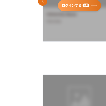
前のスライド
ログインする
無料
University Name
Overview