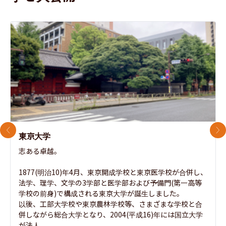
前のスライド
次
東京大学
志ある卓越。

1877(明治10)年4月、東京開成学校と東京医学校が合併し、
法学、理学、文学の3学部と医学部および予備門(第一高等
学校の前身)で構成される東京大学が誕生しました。

以後、工部大学校や東京農林学校等、さまざまな学校と合
併しながら総合大学となり、2004(平成16)年には国立大学
が法人...