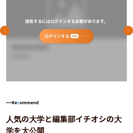
閲覧するにはログインする必要があります。
前のスライド
次
ログインする
無料
University Name
Overview
Re
c
ommend
人気の大学と編集部イチオシの大
学を大公開