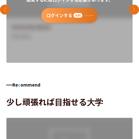
前のスライド
次
ログインする
無料
University Name
Overview
Re
c
ommend
少し頑張れば目指せる大学