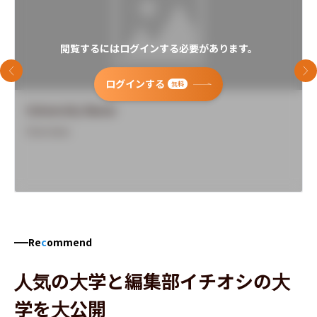
閲覧するにはログインする必要があります。
前のスライド
次
ログインする
無料
University Name
Overview
Re
c
ommend
人気の大学と編集部イチオシの大
学を大公開