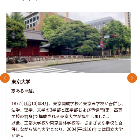
前のスライド
次
東京大学
志ある卓越。

1877(明治10)年4月、東京開成学校と東京医学校が合併し、
法学、理学、文学の3学部と医学部および予備門(第一高等
学校の前身)で構成される東京大学が誕生しました。

以後、工部大学校や東京農林学校等、さまざまな学校と合
併しながら総合大学となり、2004(平成16)年には国立大学
が法人...