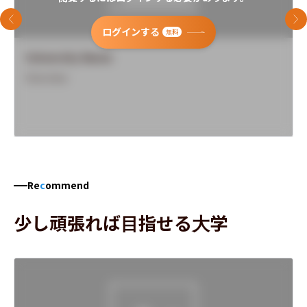
前のスライド
次
ログインする
無料
University Name
Overview
Re
c
ommend
少し頑張れば目指せる大学