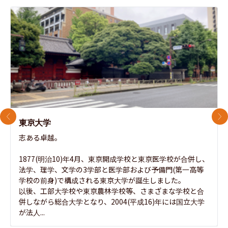
前のスライド
次
東京大学
志ある卓越。

1877(明治10)年4月、東京開成学校と東京医学校が合併し、
法学、理学、文学の3学部と医学部および予備門(第一高等
学校の前身)で構成される東京大学が誕生しました。

以後、工部大学校や東京農林学校等、さまざまな学校と合
併しながら総合大学となり、2004(平成16)年には国立大学
が法人...