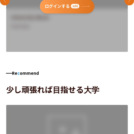
前のスライド
次
ログインする
無料
University Name
Overview
Re
c
ommend
少し頑張れば目指せる大学