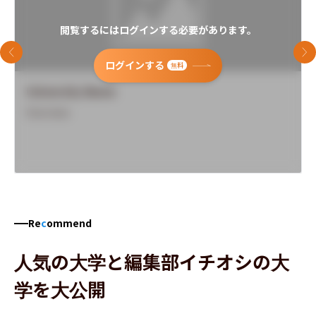
閲覧するにはログインする必要があります。
前のスライド
次
ログインする
無料
University Name
Overview
Re
c
ommend
人気の大学と編集部イチオシの大
学を大公開