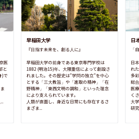
早稲田大学
日
『目指す未来を、創る人に』

「自
東京医
早稲田大学の前身である東京専門学校は
日本
部と
1882 (明治15)年、大隈重信によって創設さ
れ
)で
れました。その歴史は"学問の独立"を中心
多
とする「三大教旨」や「進取の精神」「在
総
さま
野精神」「東西文明の調和」といった理念
医
な
により支えられています。

く
..
人類が直面し、身近な日常にも存在するさ
大
まざま...
研究