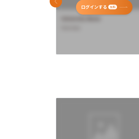
前のスライド
ログインする
無料
University Name
Overview