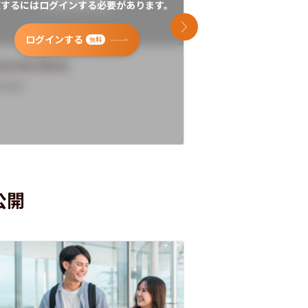
覧するにはログインする必要があります。
閲覧するにはログイン
次のスライド
ログインする
ログインす
無料
versity Name
University Name
rview
Overview
公開