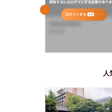
閲覧するにはログインする必要がありま
前のスライド
ログインする
無料
University Name
Overview
人