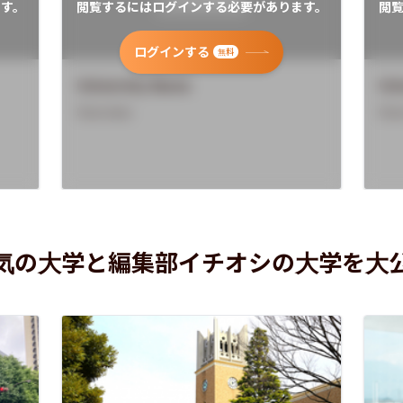
す。
閲覧するにはログインする必要があります。
閲
ログインする
無料
University Name
Uni
Overview
Ove
気の大学と編集部イチオシの大学を大