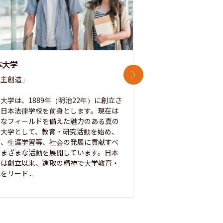
本大学
中央大学
次のスライド
主創造」

次世代を拓く「行動
「さらに開かれた大学
大学は、1889年（明治22年）に創立さ
た日本法律学校を前身とします。現在は
1885年に創立した
彩なフィールドを備えた魅力のある真の
ノ素ヲ養フ」という
合大学として、教育・研究活動を始め、
白門を象徴とする伝統
療、生涯学習等、社会の発展に貢献すべ
って築き、いつの時代
さまざまな活動を展開しています。日本
来を拓く人材を数多
学は創立以来、進取の精神で大学教育・
た。この建学の精神は、
をリード...