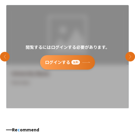
閲覧するにはログインする必要があります。
前のスライド
次
ログインする
無料
University Name
Overview
Re
c
ommend