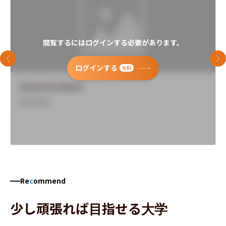
閲覧するにはログインする必要があります。
前のスライド
次
ログインする
無料
University Name
Overview
Re
c
ommend
少し頑張れば目指せる大学