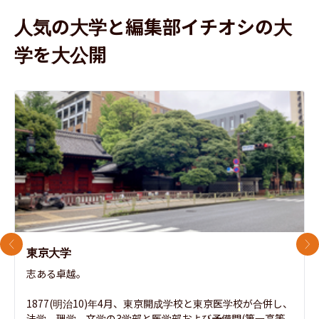
人気の大学と編集部イチオシの大
学を大公開
前のスライド
次
東京大学
志ある卓越。

1877(明治10)年4月、東京開成学校と東京医学校が合併し、
法学、理学、文学の3学部と医学部および予備門(第一高等