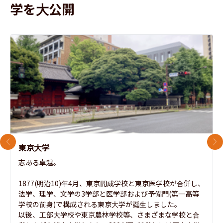
学を大公開
前のスライド
次
東京大学
志ある卓越。

1877(明治10)年4月、東京開成学校と東京医学校が合併し、
法学、理学、文学の3学部と医学部および予備門(第一高等
学校の前身)で構成される東京大学が誕生しました。

以後、工部大学校や東京農林学校等、さまざまな学校と合