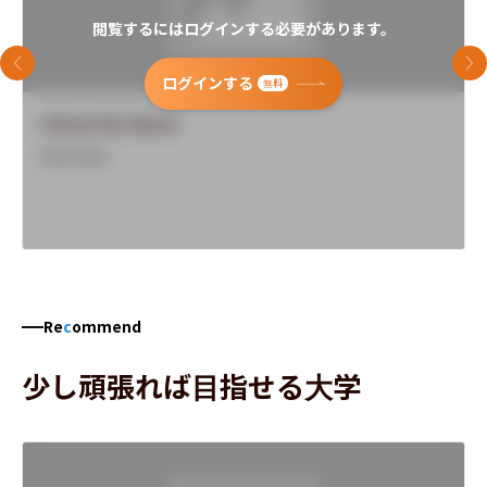
閲覧するにはログインする必要があります。
前のスライド
次
ログインする
無料
University Name
Overview
Re
c
ommend
少し頑張れば目指せる大学