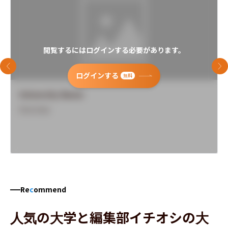
閲覧するにはログインする必要があります。
前のスライド
次
ログインする
無料
University Name
Overview
Re
c
ommend
人気の大学と編集部イチオシの大