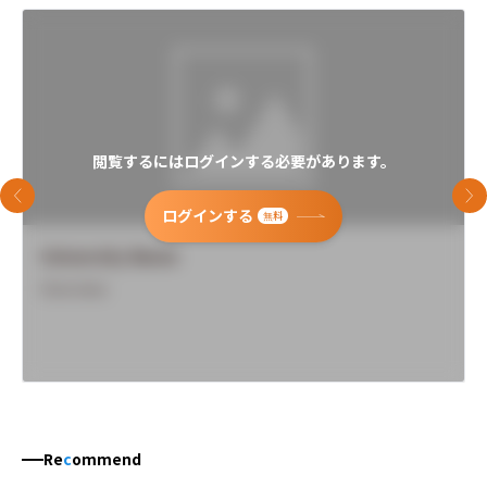
閲覧するにはログインする必要があります。
前のスライド
次
ログインする
無料
University Name
Overview
Re
c
ommend