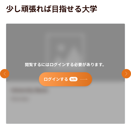
少し頑張れば目指せる大学
閲覧するにはログインする必要があります。
前のスライド
次
ログインする
無料
University Name
Overview