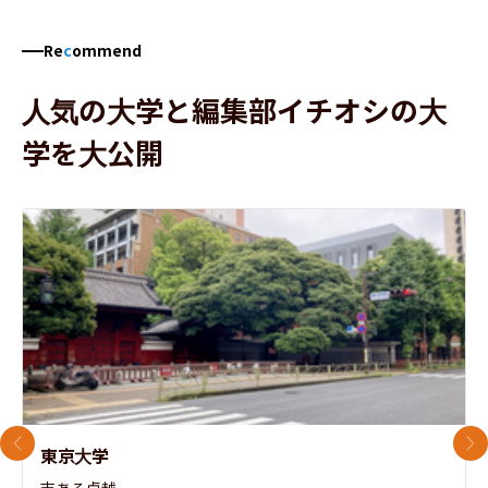
Re
c
ommend
人気の大学と編集部イチオシの大
学を大公開
前のスライド
次
東京大学