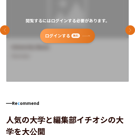
閲覧するにはログインする必要があります。
前のスライド
次
ログインする
無料
University Name
Overview
Re
c
ommend
人気の大学と編集部イチオシの大
学を大公開