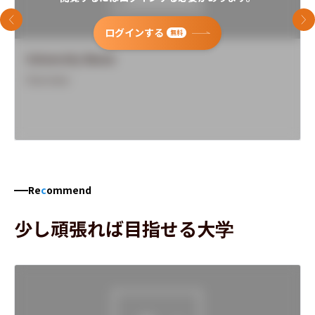
前のスライド
次
ログインする
無料
University Name
Overview
Re
c
ommend
少し頑張れば目指せる大学