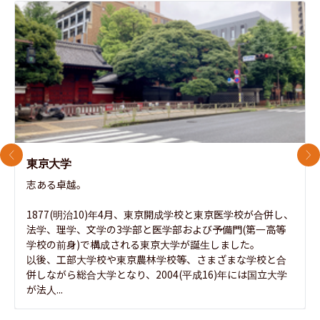
前のスライド
次
東京大学
志ある卓越。

1877(明治10)年4月、東京開成学校と東京医学校が合併し、
法学、理学、文学の3学部と医学部および予備門(第一高等
学校の前身)で構成される東京大学が誕生しました。

以後、工部大学校や東京農林学校等、さまざまな学校と合
併しながら総合大学となり、2004(平成16)年には国立大学
が法人...