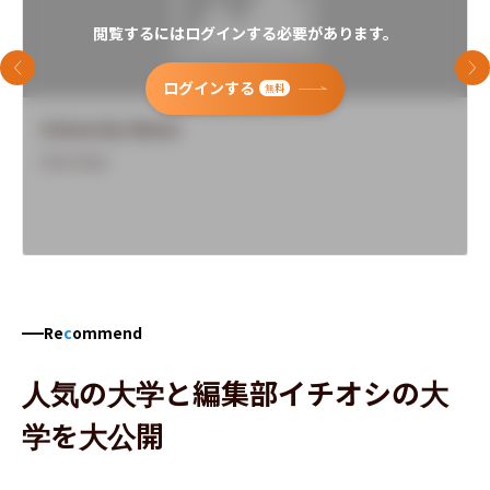
閲覧するにはログインする必要があります。
前のスライド
次
ログインする
無料
University Name
Overview
Re
c
ommend
人気の大学と編集部イチオシの大
学を大公開