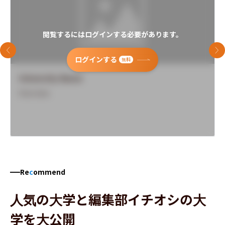
閲覧するにはログインする必要があります。
前のスライド
次
ログインする
無料
University Name
Overview
Re
c
ommend
人気の大学と編集部イチオシの大
学を大公開