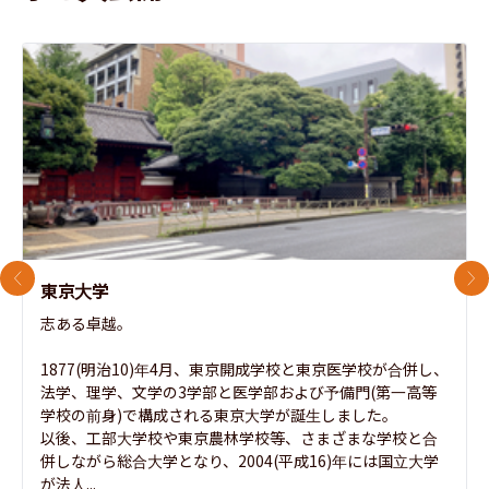
前のスライド
次
東京大学
志ある卓越。

1877(明治10)年4月、東京開成学校と東京医学校が合併し、
法学、理学、文学の3学部と医学部および予備門(第一高等
学校の前身)で構成される東京大学が誕生しました。

以後、工部大学校や東京農林学校等、さまざまな学校と合
併しながら総合大学となり、2004(平成16)年には国立大学
が法人...