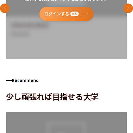
前のスライド
次
ログインする
無料
University Name
Overview
Re
c
ommend
少し頑張れば目指せる大学