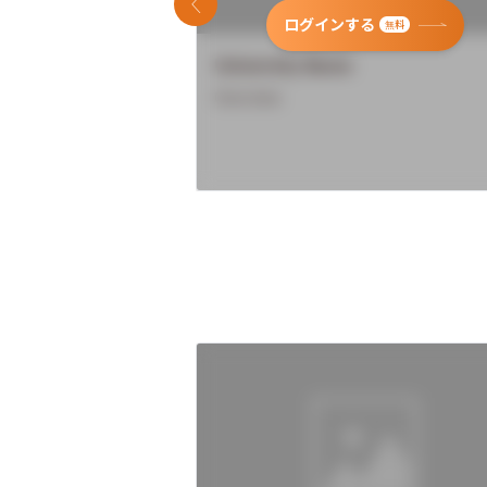
前のスライド
ログインする
無料
University Name
Overview