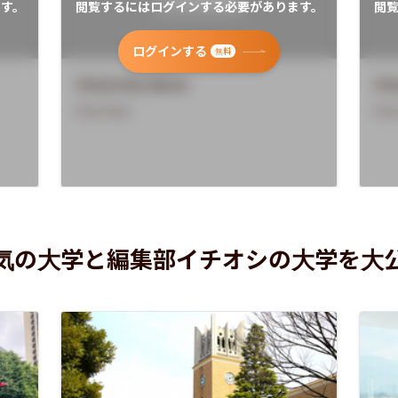
す。
閲覧するにはログインする必要があります。
閲
ログインする
無料
University Name
Uni
Overview
Ove
気の大学と編集部イチオシの大学を大