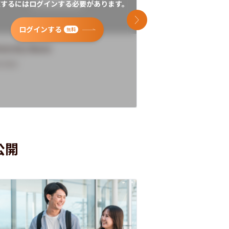
覧するにはログインする必要があります。
閲覧するにはログイン
次のスライド
ログインする
ログインす
無料
versity Name
University Name
rview
Overview
公開