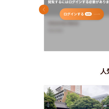
閲覧するにはログインする必要がありま
前のスライド
ログインする
無料
University Name
Overview
人