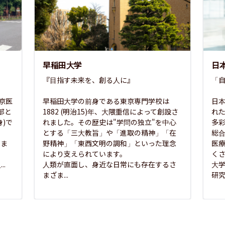
早稲田大学
日
『目指す未来を、創る人に』

「自
東京医
早稲田大学の前身である東京専門学校は
日本
部と
1882 (明治15)年、大隈重信によって創設さ
れ
)で
れました。その歴史は"学問の独立"を中心
多
とする「三大教旨」や「進取の精神」「在
総
さま
野精神」「東西文明の調和」といった理念
医
な
により支えられています。

く
..
人類が直面し、身近な日常にも存在するさ
大
まざま...
研究