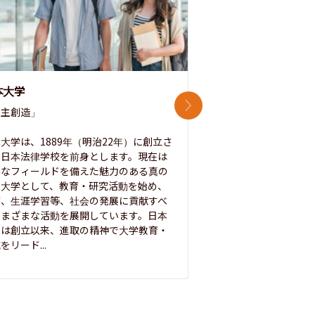
本大学
中央大学
次のスライド
主創造」

次世代を拓く「行動
「さらに開かれた大学
大学は、1889年（明治22年）に創立さ
た日本法律学校を前身とします。現在は
1885年に創立した
彩なフィールドを備えた魅力のある真の
ノ素ヲ養フ」という
合大学として、教育・研究活動を始め、
白門を象徴とする伝統
療、生涯学習等、社会の発展に貢献すべ
って築き、いつの時代
さまざまな活動を展開しています。日本
来を拓く人材を数多
学は創立以来、進取の精神で大学教育・
た。この建学の精神は、
をリード...