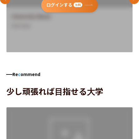
前のスライド
次
ログインする
無料
University Name
Overview
Re
c
ommend
少し頑張れば目指せる大学