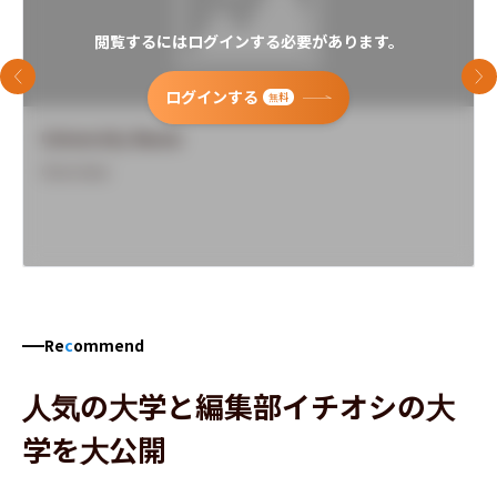
閲覧するにはログインする必要があります。
前のスライド
次
ログインする
無料
University Name
Overview
Re
c
ommend
人気の大学と編集部イチオシの大
学を大公開