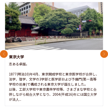
前のスライド
次
東京大学
志ある卓越。

1877(明治10)年4月、東京開成学校と東京医学校が合併し、
法学、理学、文学の3学部と医学部および予備門(第一高等
学校の前身)で構成される東京大学が誕生しました。

以後、工部大学校や東京農林学校等、さまざまな学校と合
併しながら総合大学となり、2004(平成16)年には国立大学
が法人...