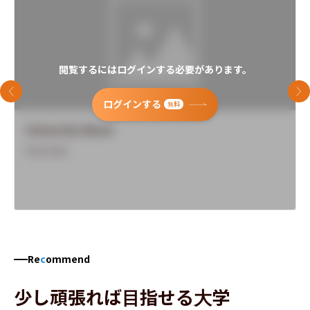
閲覧するにはログインする必要があります。
前のスライド
次
ログインする
無料
University Name
Overview
Re
c
ommend
少し頑張れば目指せる大学