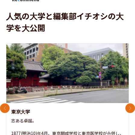
人気の大学と編集部イチオシの大
学を大公開
前のスライド
次
東京大学
志ある卓越。

1877(明治10)年4月、東京開成学校と東京医学校が合併し、