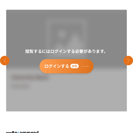
閲覧するにはログインする必要があります。
前のスライド
次
ログインする
無料
University Name
Overview
Re
c
ommend