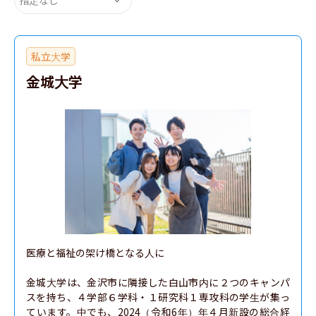
私立大学
金城大学
医療と福祉の架け橋となる人に

金城大学は、金沢市に隣接した白山市内に２つのキャンパ
スを持ち、４学部６学科・１研究科１専攻科の学生が集っ
ています。中でも、2024（令和6年）年４月新設の総合経