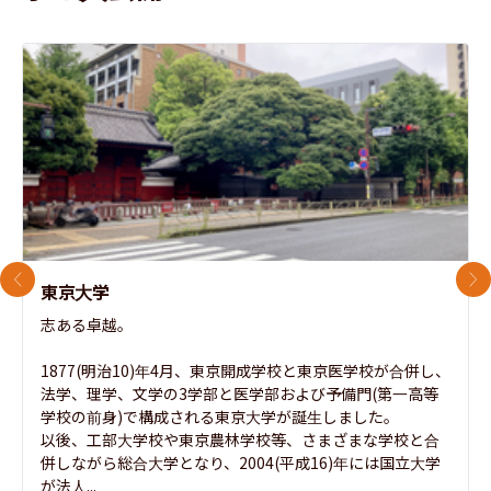
前のスライド
次
東京大学
志ある卓越。

1877(明治10)年4月、東京開成学校と東京医学校が合併し、
法学、理学、文学の3学部と医学部および予備門(第一高等
学校の前身)で構成される東京大学が誕生しました。

以後、工部大学校や東京農林学校等、さまざまな学校と合
併しながら総合大学となり、2004(平成16)年には国立大学
が法人...