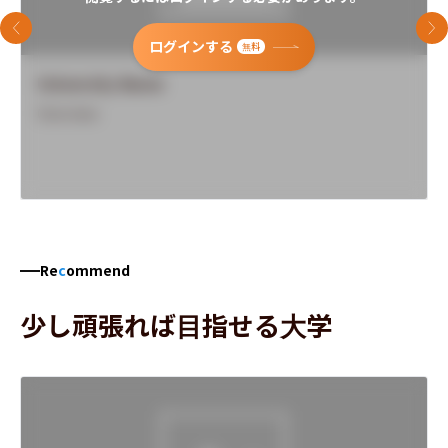
前のスライド
次
ログインする
無料
University Name
Overview
Re
c
ommend
少し頑張れば目指せる大学