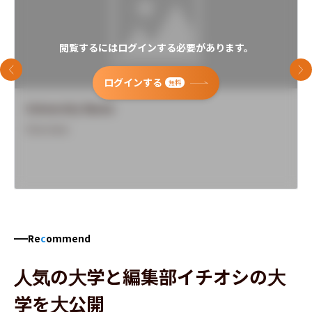
閲覧するにはログインする必要があります。
前のスライド
次
ログインする
無料
University Name
Overview
Re
c
ommend
人気の大学と編集部イチオシの大
学を大公開