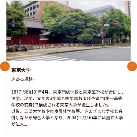
前のスライド
次
東京大学
志ある卓越。

1877(明治10)年4月、東京開成学校と東京医学校が合併し、
法学、理学、文学の3学部と医学部および予備門(第一高等
学校の前身)で構成される東京大学が誕生しました。

以後、工部大学校や東京農林学校等、さまざまな学校と合
併しながら総合大学となり、2004(平成16)年には国立大学
が法人...