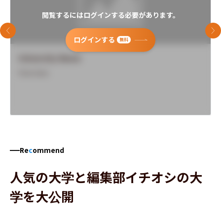
閲覧するにはログインする必要があります。
前のスライド
次
ログインする
無料
University Name
Overview
Re
c
ommend
人気の大学と編集部イチオシの大
学を大公開